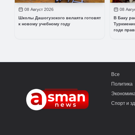
08 Август 2026
08 Авгу
Школы Дашогузского велаята готовят
В Баку р
к новому учебному году
Туркмени
годе прав
Все
Политика
Экономик
Спорт и з