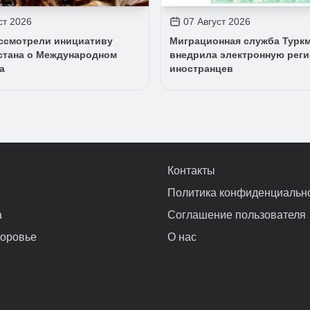
ст 2026
07 Август 2026
ассмотрели инициативу
Миграционная служба Турк
стана о Международном
внедрила электронную рег
а
иностранцев
Контакты
Политика конфиденциальн
а
Соглашение пользователя
доровье
О нас