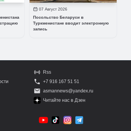
07 Август 2026
менистана
Посольство Беларуси в
истрацию
Туркменистане вводит электронную
запись
Rss
ости
+7 916 167 51 51
asmannews@yandex.ru
Читайте нас в Дзен