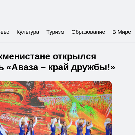
овье
Культура
Туризм
Образование
В Мире
кменистане открылся
 «Аваза – край дружбы!»