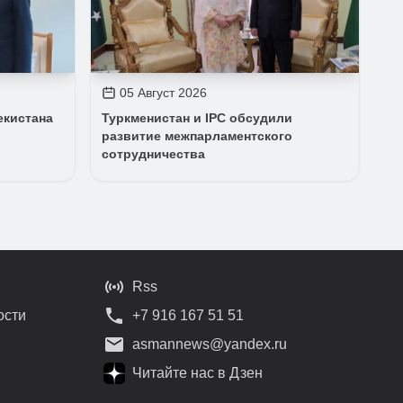
05 Август 2026
екистана
Туркменистан и IPC обсудили
развитие межпарламентского
сотрудничества
Rss
ости
+7 916 167 51 51
asmannews@yandex.ru
Читайте нас в Дзен