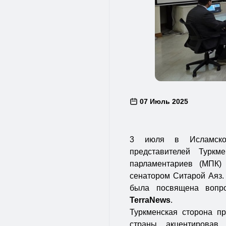
07 Июль 2025
3 июля в Исламской
представителей Туркм
парламентариев (МПК)
сенатором Ситарой Аяз.
была посвящена вопро
TerraNews
.
Туркменская сторона п
страны, акцентировав