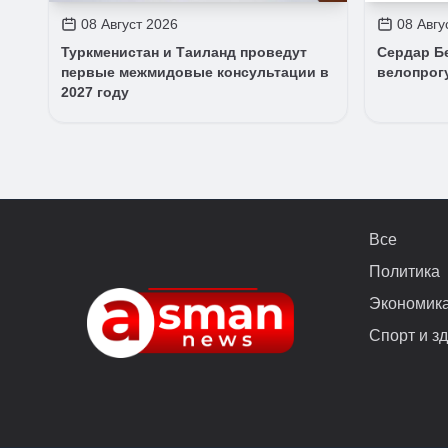
08 Август 2026
08 Авгу
Туркменистан и Таиланд проведут
Сердар Б
первые межмидовые консультации в
велопрог
2027 году
Все
Политика
Экономик
Спорт и з