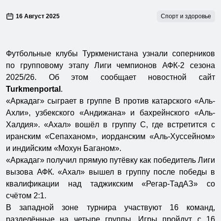
16 Август 2025
Спорт и здоровье
Футбольные клубы Туркменистана узнали соперников
по групповому этапу Лиги чемпионов АФК-2 сезона
2025/26. Об этом сообщает новостной сайт
Turkmenportal
.
«Аркадаг» сыграет в группе B против катарского «Аль-
Ахли», узбекского «Андижана» и бахрейнского «Аль-
Халдия». «Ахал» вошёл в группу C, где встретится с
иранским «Сепаханом», иорданским «Аль-Хуссейном»
и индийским «Мохун Баганом».
«Аркадаг» получил прямую путёвку как победитель Лиги
вызова АФК. «Ахал» вышел в группу после победы в
квалификации над таджикским «Регар-ТадАЗ» со
счётом 2:1.
В западной зоне турнира участвуют 16 команд,
разделённые на четыре группы. Игры пройдут с 16