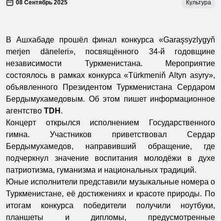
08 Сентябрь 2025
Культура
В Ашхабаде прошёл финал конкурса «Garaşsyzlygyň
merjen däneleri», посвящённого 34-й годовщине
независимости Туркменистана. Мероприятие
состоялось в рамках конкурса «Türkmeniň Altyn asyry»,
объявленного Президентом Туркменистана Сердаром
Бердымухамедовым. Об этом пишет информационное
агентство
TDH
.
Концерт открылся исполнением Государственного
гимна. Участников приветствовал Сердар
Бердымухамедов, направивший обращение, где
подчеркнул значение воспитания молодёжи в духе
патриотизма, гуманизма и национальных традиций.
Юные исполнители представили музыкальные номера о
Туркменистане, её достижениях и красоте природы. По
итогам конкурса победители получили ноутбуки,
планшеты и дипломы, предусмотренные