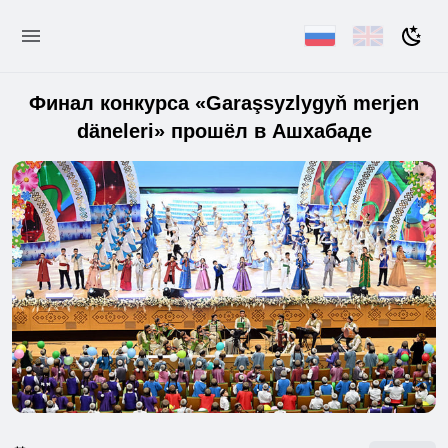
Финал конкурса «Garaşsyzlygyň merjen
däneleri» прошёл в Ашхабаде